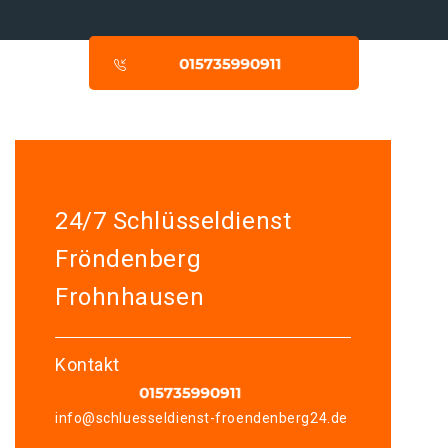
24/7 Schlüsseldienst
Fröndenberg
Frohnhausen
Kontakt
info@schluesseldienst-froendenberg24.de